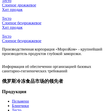
Тесто
Слоеное дрожжевое
Хит продаж
Тесто
Слоеное бездрожжевое
Хит продаж
Тесто
Слоеное бездрожжевое
Производственная корпорация «МорозКом» - крупнейший
производитель продуктов глубокой заморозки.
Информация об обеспечении организацией базовых
санитарно-гигиенических требований
俄罗斯冷冻食品市场的领先者
Продукция
Пельмени
Блинчики
Тесто