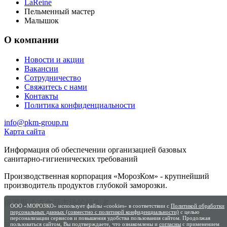
LaReine
Пельменный мастер
Малышок
О компании
Новости и акции
Вакансии
Сотрудничество
Свяжитесь с нами
Контакты
Политика конфиденциальности
info@pkm-group.ru
Карта сайта
Информация об обеспечении организацией базовых
санитарно-гигиенических требований
Производственная корпорация «МорозКом» - крупнейший
производитель продуктов глубокой заморозки.
俄罗斯冷冻食品市场的领先者
ООО «МОРОЗКО» использует файлы «cookies» в соответствии с
Политикой обработки
персональных данных (совместно с политикой конфиденциальности)
с целью
персонализации сервисов и повышения удобства пользования сайтом. Продолжая
пользоваться сайтом, Вы подтверждаете, что ознакомлены и
согласны
с применением