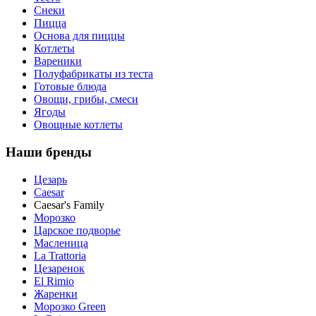
Снеки
Пицца
Основа для пиццы
Котлеты
Вареники
Полуфабрикаты из теста
Готовые блюда
Овощи, грибы, смеси
Ягоды
Овощные котлеты
Наши бренды
Цезарь
Caesar
Caesar's Family
Морозко
Царское подворье
Масленица
La Trattoria
Цезаренок
El Rimio
Жаренки
Морозко Green