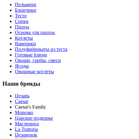
Пельмени
Блинчики
Тесто
Снеки
Пицца
Основа для пиццы
Котлеты
Вареники
Полуфабрикаты из теста
Готовые блюда
Овощи, грибы, смеси
Ягоды
Овощные котлеты
Наши бренды
Цезарь
Caesar
Caesar's Family
Морозко
Царское подворье
Масленица
La Trattoria
Цезаренок