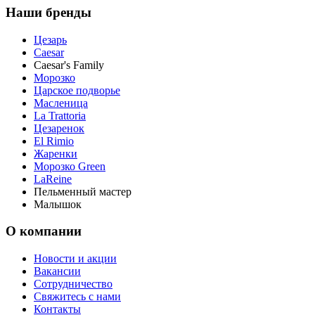
Наши бренды
Цезарь
Caesar
Caesar's Family
Морозко
Царское подворье
Масленица
La Trattoria
Цезаренок
El Rimio
Жаренки
Морозко Green
LaReine
Пельменный мастер
Малышок
О компании
Новости и акции
Вакансии
Сотрудничество
Свяжитесь с нами
Контакты