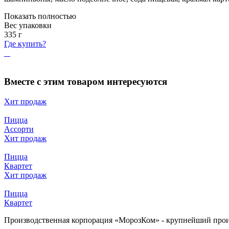
Показать полностью
Вес упаковки
335
г
Где купить?
Вместе с этим товаром интересуются
Хит продаж
Пицца
Ассорти
Хит продаж
Пицца
Квартет
Хит продаж
Пицца
Квартет
Производственная корпорация «МорозКом» - крупнейший произ