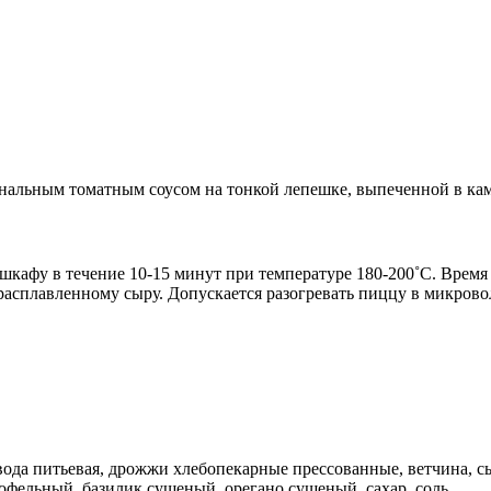
гинальным томатным соусом на тонкой лепешке, выпеченной в ка
шкафу в течение 10-15 минут при температуре 180-200˚С. Время
расплавленному сыру. Допускается разогревать пиццу в микрово
вода питьевая, дрожжи хлебопекарные прессованные, ветчина, с
офельный, базилик сушеный, орегано сушеный, сахар, соль.