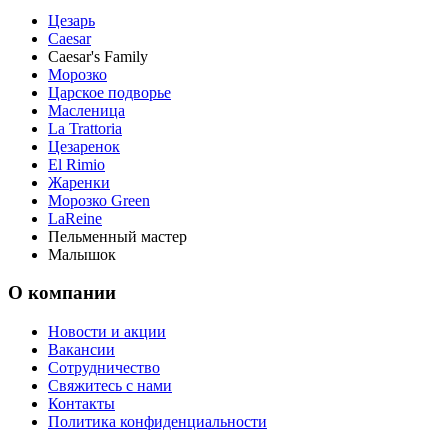
Цезарь
Caesar
Caesar's Family
Морозко
Царское подворье
Масленица
La Trattoria
Цезаренок
El Rimio
Жаренки
Морозко Green
LaReine
Пельменный мастер
Малышок
О компании
Новости и акции
Вакансии
Сотрудничество
Свяжитесь с нами
Контакты
Политика конфиденциальности