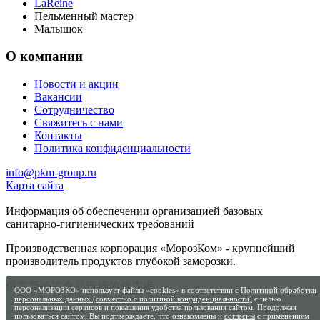
LaReine
Пельменный мастер
Малышок
О компании
Новости и акции
Вакансии
Сотрудничество
Свяжитесь с нами
Контакты
Политика конфиденциальности
info@pkm-group.ru
Карта сайта
Информация об обеспечении организацией базовых
санитарно-гигиенических требований
Производственная корпорация «МорозКом» - крупнейший
производитель продуктов глубокой заморозки.
俄罗斯冷冻食品市场的领先者
ООО «МОРОЗКО» использует файлы «cookies» в соответствии с
Политикой обработки
персональных данных (совместно с политикой конфиденциальности)
с целью
персонализации сервисов и повышения удобства пользования сайтом. Продолжая
пользоваться сайтом, Вы подтверждаете, что ознакомлены и
согласны
с применением