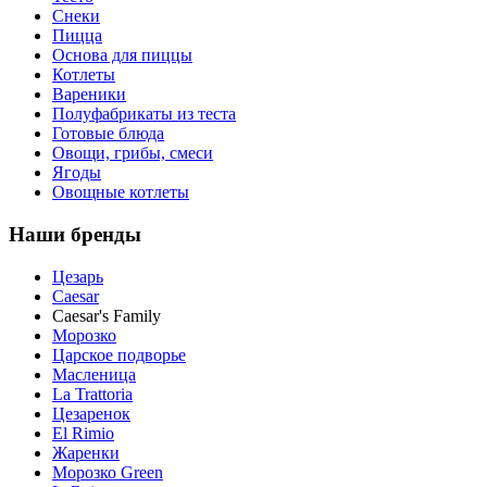
Снеки
Пицца
Основа для пиццы
Котлеты
Вареники
Полуфабрикаты из теста
Готовые блюда
Овощи, грибы, смеси
Ягоды
Овощные котлеты
Наши бренды
Цезарь
Caesar
Caesar's Family
Морозко
Царское подворье
Масленица
La Trattoria
Цезаренок
El Rimio
Жаренки
Морозко Green