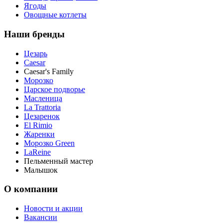
Ягоды
Овощные котлеты
Наши бренды
Цезарь
Caesar
Caesar's Family
Морозко
Царское подворье
Масленица
La Trattoria
Цезаренок
El Rimio
Жаренки
Морозко Green
LaReine
Пельменный мастер
Малышок
О компании
Новости и акции
Вакансии