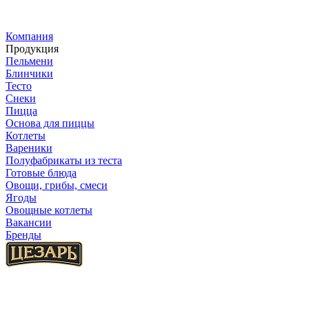
Компания
Продукция
Пельмени
Блинчики
Тесто
Снеки
Пицца
Основа для пиццы
Котлеты
Вареники
Полуфабрикаты из теста
Готовые блюда
Овощи, грибы, смеси
Ягоды
Овощные котлеты
Вакансии
Бренды