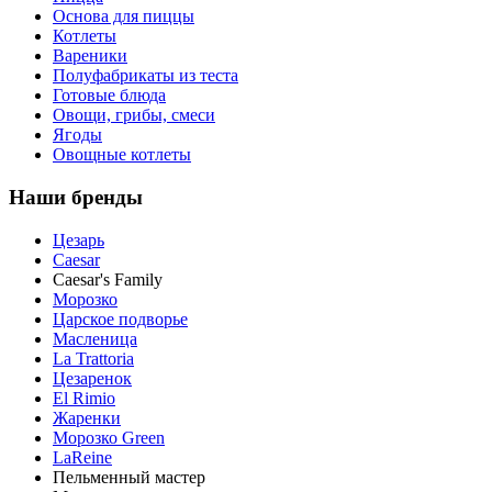
Основа для пиццы
Котлеты
Вареники
Полуфабрикаты из теста
Готовые блюда
Овощи, грибы, смеси
Ягоды
Овощные котлеты
Наши бренды
Цезарь
Caesar
Caesar's Family
Морозко
Царское подворье
Масленица
La Trattoria
Цезаренок
El Rimio
Жаренки
Морозко Green
LaReine
Пельменный мастер