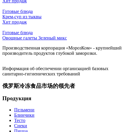
Хит продаж
Готовые блюда
Крем-суп из тыквы
Хит продаж
Готовые блюда
Овощные галеты Зеленый микс
Производственная корпорация «МорозКом» - крупнейший
производитель продуктов глубокой заморозки.
Информация об обеспечении организацией базовых
санитарно-гигиенических требований
俄罗斯冷冻食品市场的领先者
Продукция
Пельмени
Блинчики
Тесто
Снеки
Пицца