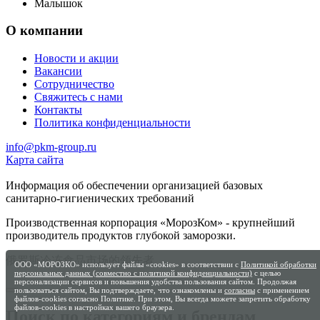
Малышок
О компании
Новости и акции
Вакансии
Сотрудничество
Свяжитесь с нами
Контакты
Политика конфиденциальности
info@pkm-group.ru
Карта сайта
Информация об обеспечении организацией базовых
санитарно-гигиенических требований
Производственная корпорация «МорозКом» - крупнейший
производитель продуктов глубокой заморозки.
俄罗斯冷冻食品市场的领先者
ООО «МОРОЗКО» использует файлы «cookies» в соответствии с
Политикой обработки
персональных данных (совместно с политикой конфиденциальности)
с целью
персонализации сервисов и повышения удобства пользования сайтом. Продолжая
пользоваться сайтом, Вы подтверждаете, что ознакомлены и
согласны
с применением
файлов-cookies согласно Политике. При этом, Вы всегда можете запретить обработку
файлов-cookies в настройках вашего браузера.
Поиск по категориям и брендам