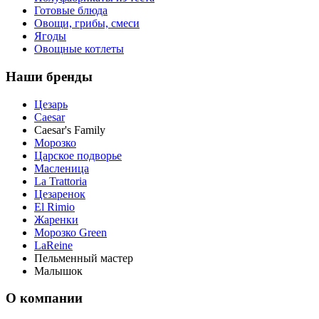
Готовые блюда
Овощи, грибы, смеси
Ягоды
Овощные котлеты
Наши бренды
Цезарь
Caesar
Caesar's Family
Морозко
Царское подворье
Масленица
La Trattoria
Цезаренок
El Rimio
Жаренки
Морозко Green
LaReine
Пельменный мастер
Малышок
О компании