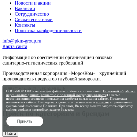
Новости и акции
Вакансии
Сотрудничество
Свяжитесь с нами
Контакты
Политика конфиденциальности
info@pkm-group.ru
Карта сайта
Информация об обеспечении организацией базовых
санитарно-гигиенических требований
Производственная корпорация «МорозКом» - крупнейший
производитель продуктов глубокой заморозки.
俄罗斯冷冻食品市场的领先者
ООО «МОРОЗКО» использует файлы «cookies» в соответствии с
Политикой обработки
персональных данных (совместно с политикой конфиденциальности)
с целью
персонализации сервисов и повышения удобства пользования сайтом. Продолжая
пользоваться сайтом, Вы подтверждаете, что ознакомлены и
согласны
с применением
файлов-cookies согласно Политике. При этом, Вы всегда можете запретить обработку
файлов-cookies в настройках вашего браузера.
Поиск по категориям и брендам
Принять
Найти