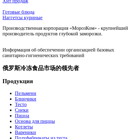
Хит продаж
Готовые блюда
Наггетсы куриные
Производственная корпорация «МорозКом» - крупнейший
производитель продуктов глубокой заморозки.
Информация об обеспечении организацией базовых
санитарно-гигиенических требований
俄罗斯冷冻食品市场的领先者
Продукция
Пельмени
Блинчики
Тесто
Снеки
Пицца
Основа для пиццы
Котлеты
Вареники
Полуфабрикаты из теста